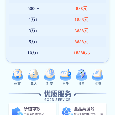
曾表示希望通过出售他来实现队伍更大的战略目标。这一承
诺不仅是对球员职业发展的考虑，也是为了赢得市场中其他
潜在买家的信任。
然而，随着赛季进程的推进，俱乐部并未如约进行交易，这
让不少人感到失望。尤其是在球队表现起伏不定时，外界对
于是否应该继续留用阿尔瓦雷斯产生了分歧。此时，如果没
有及时做出决策，将可能导致球队面临更大的风险。
此外，马竞在转会市场上的表现也受到多方批评。一方面，
有人认为俱乐部高层未能合理利用现有资源；另一方面，也
有人质疑他们是否具备敏锐捕捉市场机会的能力，让阿尔瓦
雷斯这样的潜力股沦为可有可无的人选。
2、阿尔瓦雷斯的个人价值
作为一名年轻前锋，阿尔瓦雷斯展现出了相当不错的潜力。