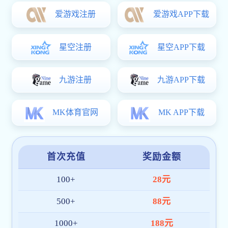
首页
体育头条
正文
在西班牙足球界，马德里竞技俱乐部（马竞）一直以来都被
视为一支充满竞争力的球队。然而，最近关于阿尔瓦雷斯的
转会承诺与加薪问题引发了一场不小的争议。马竞原本承诺
将出售这位年轻的前锋，以便他能获得更多比赛机会和发展
空间，同时还承诺给予他加薪。然而，这些承诺未能兑现，
引发了球迷、媒体和阿尔瓦雷斯本人对俱乐部管理层的不满
与质疑。本文将从四个方面深入分析这一事件，包括马竞的
转会策略、阿尔瓦雷斯的个人价值、球迷及媒体反应，以及
未来可能的发展方向。
1、马竞的转会策略
马德里竞技俱乐部在近年来一直在不断调整其转会策略，以
适应市场变化和球队需求。在阿尔瓦雷斯的问题上，俱乐部