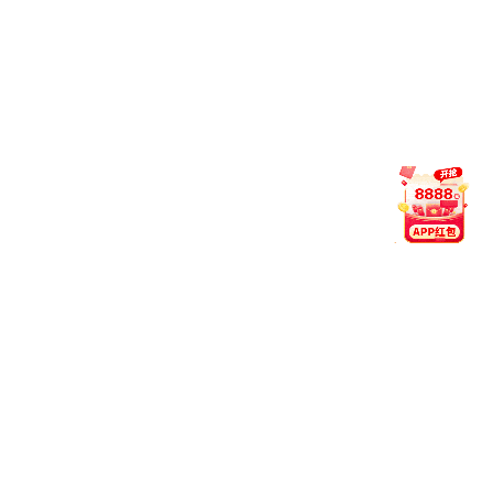
网络。如仍有问题，可尝试切换清晰度或联系平台客服排
查设备兼容性。
6
如何联系客服？支持哪些语言？
我们提供 7×24 小时在线服务，支持中文、英文、马来语
三语交流。您可通过官网 Live Chat、Telegram 或
WhatsApp 快速联系人工客服。
用户评分
4.9 / 5.0
200 万+ 次下载