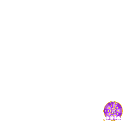
身份验证
网络防护
多因子登录、行为识
WAF规则、异常流量识
别、设备绑定
别、服务稳定性保障
安全核心
数据加密
行为审计
字段加密、权限分级、
关键操作日志、行为追
存储隔离
踪、风险溯源支持