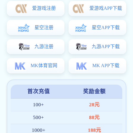
APP、PC 和移动网页端。在东南亚、中东、欧洲等区域建立
了本地化技术与客服团队，确保每位用户都能获得便捷、可
靠的服务体验。
截至目前，世界杯官方 已拥有超
100 万+
注册用户，服务网
络覆盖十余国家与地区，日均访问量持续增长，深受广大体
育爱好者喜爱。
我们将继续秉持“
技术创新、用户至上、安全高效
”的理念，
持续优化产品架构与内容体验，致力于成为全球领先的世界
杯官方网页版-世界杯(中国)平台。