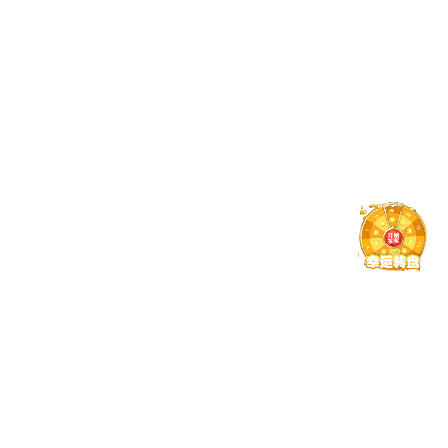
登贝莱的一粒进球不仅仅是个人数据上的提升，更深层次地
影响了整支球队。在这场逆转战中，他通过精彩过人成功破
门，这一瞬间极大鼓舞了其他队员，让他们重新燃起斗志。
全队士气因而高涨，相互之间配合愈加默契。
同时，这样的一次突破也让教练组看到了战术调整后的成
果。在接下来的比赛中，教练很可能会继续利用这种策略，
通过更多地给登贝莱提供空间，使其发挥最大潜能。这一改
变不仅提高了整体攻击效率，还有助于增强全队凝聚力。
此外，对于登贝莱本人而言，这个进球也有助于提升他的自
信心。作为年轻前锋，他需要不断证明自己的价值，而这样
关键时刻打入制胜球，无疑会让他的职业生涯进入一个新的
阶段，有望迎来更多关注和机会。
4、球迷反应与媒体评价