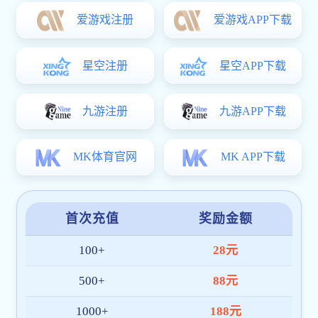
首页
体育头条
正文
在现代足球的舞台上，个人能力与团队合作的结合常常决定
一场比赛的胜负。而在最近的一场赛事中，登贝莱以其华丽
的过人技巧和精准的挑射，再次展现了自己的非凡天赋。他
在禁区内的精彩表现，不仅帮助球队逆转取胜，更是让球迷
们感受到足球带来的激情与魅力。本文将从四个方面详细分
析登贝莱这一精彩瞬间的重要性，包括他的技术特点、比赛
背景、对球队的影响以及球迷反应等方面，以全面诠释这位
球员在比赛中的关键角色。
1、登贝莱的技术特点
登贝莱作为当今足坛备受瞩目的年轻球员，其独特的技术风
格令他在场上如鱼得水。他具备出色的控球能力，能够轻松
地在狭小空间内进行快速变向和运球。尤其是在面对防守队