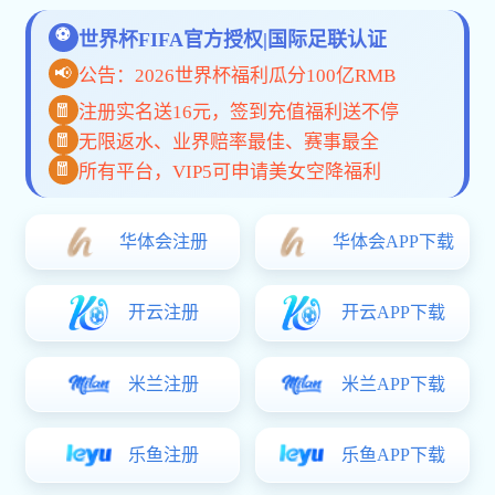
下载APP
哈登挡拆之外表现乏力米切尔被激怒后
力竭难敌对手
2026-07-09 04:36
阅读 0 次