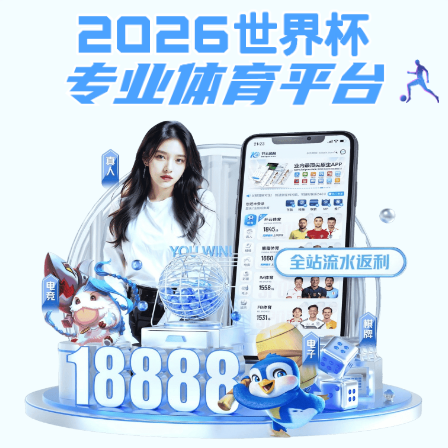
注册入口
世界杯官方
· 体育观看更便
捷
连接你的赛事视野，打造球迷专属的数字主场。
世界杯官
方网页版
提供多终端支持、高清视频、 实时比分与赛事推
荐，让你随时随地畅享体育内容。
网页端入口